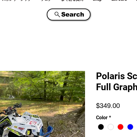
Search
Polaris S
Full Graph
価
$349.00
格
Color
*