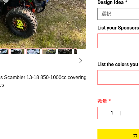
Design Idea
*
選択
List your Sponsors
List the colors yo
laris Scambler 13-18 850-1000cc covering
tics
数量
*
カ