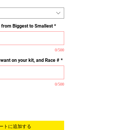
 from Biggest to Smallest
*
0/500
u want on your kit, and Race #
*
0/500
ートに追加する