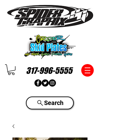
317-996-5555
Search