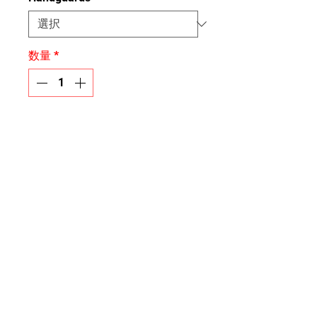
数量
*
カートに追加する
Handguard decals, please select
what kind you have
Cc
連絡先：
オフィス：317-996-
5555