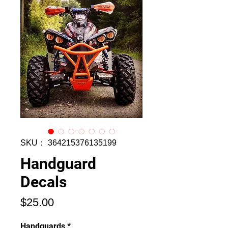
SKU： 364215376135199
Handguard
Decals
価
$25.00
格
Handguards
*