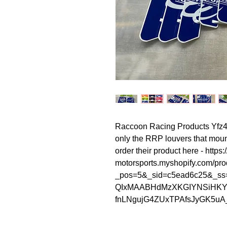
Raccoon Racing Products Yfz45
only the RRP louvers that mount
order their product here - https:/
motorsports.myshopify.com/prod
_pos=5&_sid=c5ead6c25&_ss=
QIxMAABHdMzXKGIYNSiHKY
fnLNgujG4ZUxTPAfsJyGK5u