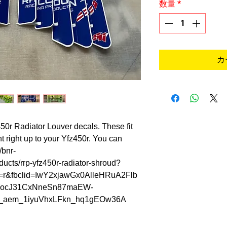
数量
*
カ
0r Radiator Louver decals. These fit
 right up to your Yfz450r. You can
/bnr-
ucts/rrp-yfz450r-radiator-shroud?
r&fbclid=IwY2xjawGx0AlleHRuA2Flb
ocJ31CxNneSn87maEW-
A_aem_1iyuVhxLFkn_hq1gEOw36A