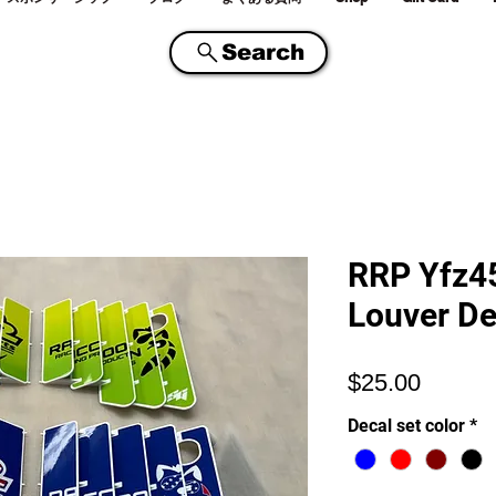
Search
RRP Yfz45
Louver De
価
$25.00
格
Decal set color
*