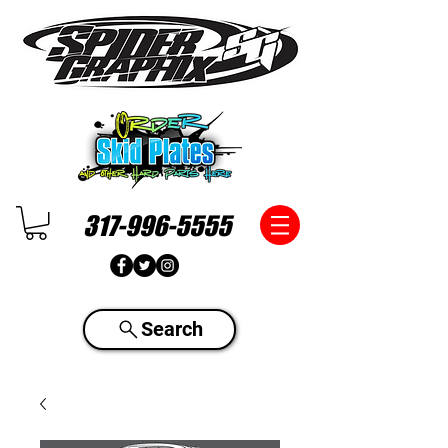
317-996-5555
Search