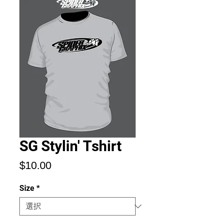
SG Stylin' Tshirt
価
$10.00
格
Size
*