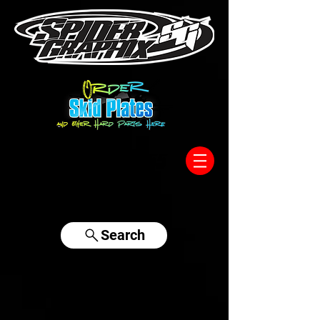
317-996-5555
Search