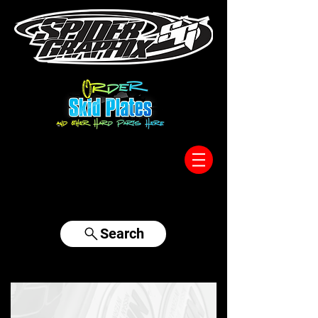
317-996-5555
Search