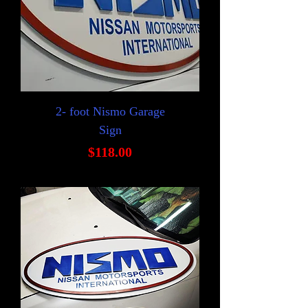
2- foot Nismo Garage
Sign
価格
$118.00