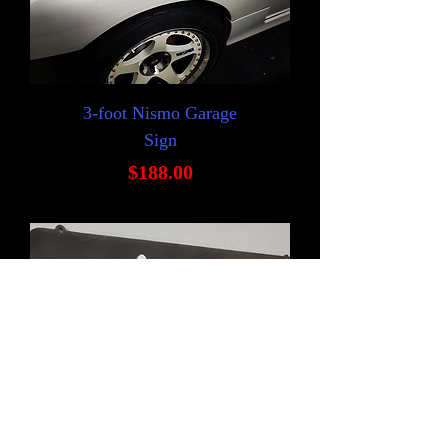
3-foot Nismo Garage
Sign
価格
$188.00